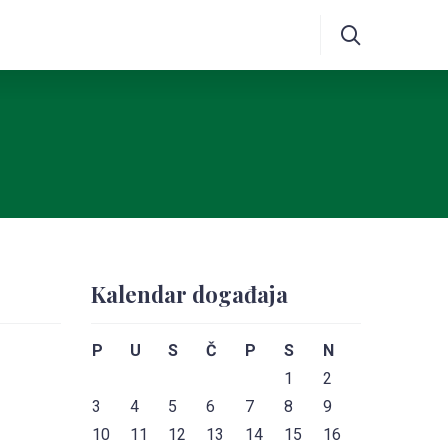
Kalendar događaja
P
U
S
Č
P
S
N
1
2
3
4
5
6
7
8
9
10
11
12
13
14
15
16