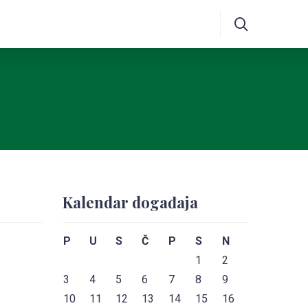
Kalendar događaja
P
U
S
Č
P
S
N
1
2
3
4
5
6
7
8
9
10
11
12
13
14
15
16