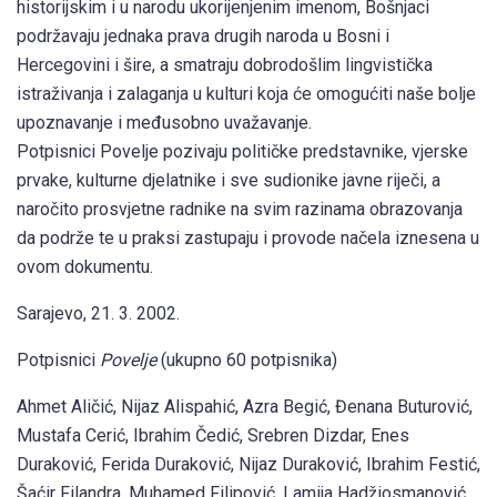
historijskim i u narodu ukorijenjenim imenom, Bošnjaci
podržavaju jednaka prava drugih naroda u Bosni i
Hercegovini i šire, a smatraju dobrodošlim lingvistička
istraživanja i zalaganja u kulturi koja će omogućiti naše bolje
upoznavanje i međusobno uvažavanje.
Potpisnici Povelje pozivaju političke predstavnike, vjerske
prvake, kulturne djelatnike i sve sudionike javne riječi, a
naročito prosvjetne radnike na svim razinama obrazovanja
da podrže te u praksi zastupaju i provode načela iznesena u
ovom dokumentu.
Sarajevo, 21. 3. 2002.
Potpisnici
Povelje
(ukupno 60 potpisnika)
Ahmet Aličić, Nijaz Alispahić, Azra Begić, Đenana Buturović,
Mustafa Cerić, Ibrahim Čedić, Srebren Dizdar, Enes
Duraković, Ferida Duraković, Nijaz Duraković, Ibrahim Festić,
Šaćir Filandra, Muhamed Filipović, Lamija Hadžiosmanović,