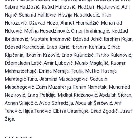
Sabira Hadžović, Rešid Hafizović, Hadžem Hajdarević, Adil
Hajrić, Senahid Halilović, Hivzija Hasandedić, Irfan
Horozović, Dževad Hozo, Ahmet Hromadžić, Muhamed
Huković, Meliha Husedžinović, Omer Ibrahimagić, Nedžad
Ibrišimović, Mustafa Imamović, Dževad Jahić, Ibrahim Kajan,
Dževad Karahasan, Enes Karić, Ibrahim Kemura, Zilhad
Ključanin, Ibrahim Krzović, Enes Kujundžić, Tvrtko Kulenović,
Džemaludin Latić, Amir Ljubović, Munib Maglajlić, Rusmir
Mahmutćehajić, Emina Memija, Teufik Muftić, Hasnija
Muratagić Tuna, Jasmina Musabegović, Sadudin
Musabegović, Zaim Muzaferija, Fehim Nametak, Muhamed
Nezirović, Enes Pelidija, Midhat Ridžanović, Abdulah Sidran,
Adnan Silajdžić, Avdo Sofradžija, Abdulah Šarčević, Arif
Tanović, Ilijas Tanović, Elbisa Ustamujić, Esad Zgodić, Jusuf
Žiga.