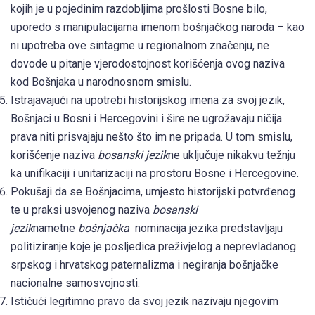
kojih je u pojedinim razdobljima prošlosti Bosne bilo,
uporedo s manipulacijama imenom bošnjačkog naroda – kao
ni upotreba ove sintagme u regionalnom značenju, ne
dovode u pitanje vjerodostojnost korišćenja ovog naziva
kod Bošnjaka u narodnosnom smislu.
Istrajavajući na upotrebi historijskog imena za svoj jezik,
Bošnjaci u Bosni i Hercegovini i šire ne ugrožavaju ničija
prava niti prisvajaju nešto što im ne pripada. U tom smislu,
korišćenje naziva
bosanski jezik
ne uključuje nikakvu težnju
ka unifikaciji i unitarizaciji na prostoru Bosne i Hercegovine.
Pokušaji da se Bošnjacima, umjesto historijski potvrđenog
te u praksi usvojenog naziva
bosanski
jezik
nametne
bošnjačka
nominacija jezika predstavljaju
politiziranje koje je posljedica preživjelog a neprevladanog
srpskog i hrvatskog paternalizma i negiranja bošnjačke
nacionalne samosvojnosti.
Ističući legitimno pravo da svoj jezik nazivaju njegovim