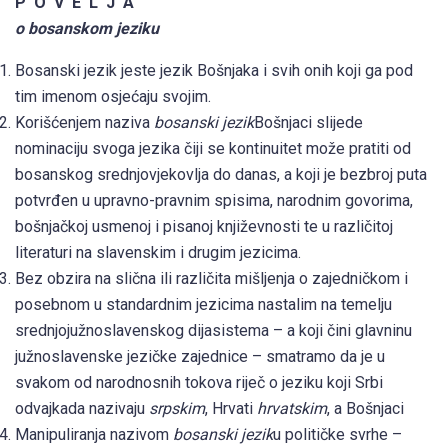
P O V E L J A
o bosanskom jeziku
Bosanski jezik jeste jezik Bošnjaka i svih onih koji ga pod
tim imenom osjećaju svojim.
Korišćenjem naziva
bosanski jezik
Bošnjaci slijede
nominaciju svoga jezika čiji se kontinuitet može pratiti od
bosanskog srednjovjekovlja do danas, a koji je bezbroj puta
potvrđen u upravno-pravnim spisima, narodnim govorima,
bošnjačkoj usmenoj i pisanoj književnosti te u različitoj
literaturi na slavenskim i drugim jezicima.
Bez obzira na slična ili različita mišljenja o zajedničkom i
posebnom u standardnim jezicima nastalim na temelju
srednjojužnoslavenskog dijasistema – a koji čini glavninu
južnoslavenske jezičke zajednice – smatramo da je u
svakom od narodnosnih tokova riječ o jeziku koji Srbi
odvajkada nazivaju
srpskim
, Hrvati
hrvatskim
, a Bošnjaci
Manipuliranja nazivom
bosanski jezik
u političke svrhe –