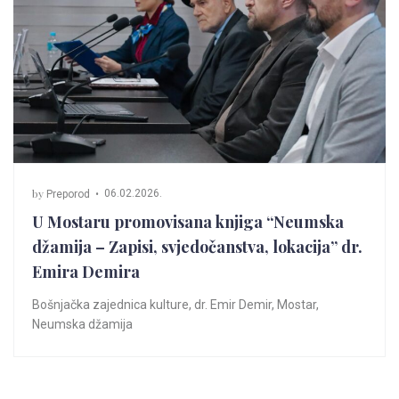
by
06.02.2026.
Preporod
U Mostaru promovisana knjiga “Neumska
džamija – Zapisi, svjedočanstva, lokacija” dr.
Emira Demira
Bošnjačka zajednica kulture
,
dr. Emir Demir
,
Mostar
,
Neumska džamija