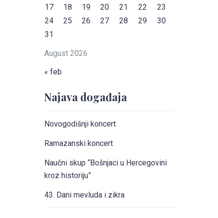
17
18
19
20
21
22
23
24
25
26
27
28
29
30
31
August 2026
« feb
Najava događaja
Novogodišnji koncert
Ramazanski koncert
Naučni skup “Bošnjaci u Hercegovini
kroz historiju”
43. Dani mevluda i zikra