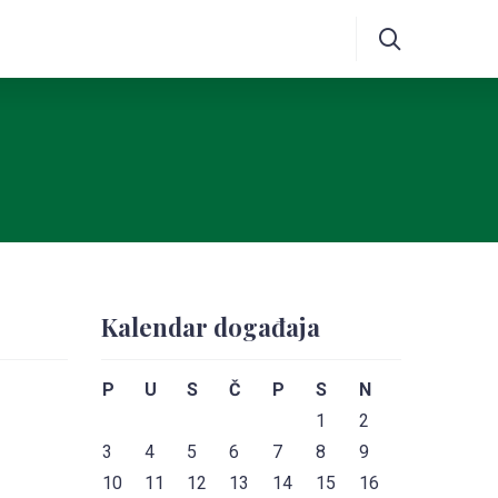
Kalendar događaja
P
U
S
Č
P
S
N
1
2
3
4
5
6
7
8
9
10
11
12
13
14
15
16