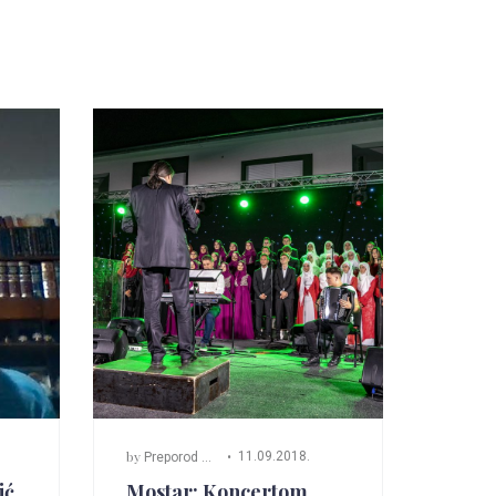
by
11.09.2018.
Preporod Mostar
ić
Mostar: Koncertom