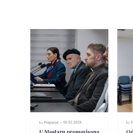
by
by
06.02.2026.
Preporod
P
U Mostaru promovisana
Od