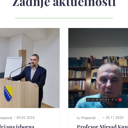
Zadnje aktuelnosti
by
09.02.2024.
25.11.2020.
reporod
Preporod Mostar
ržana izborna
Profesor Mirsad Kun