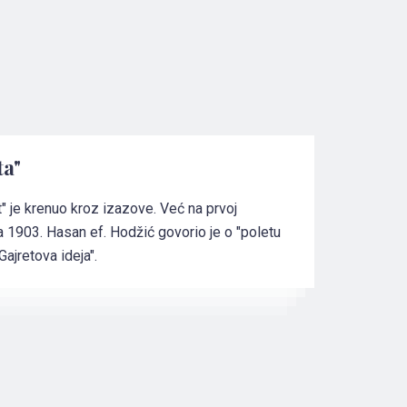
ta"
" je krenuo kroz izazove. Već na prvoj
a 1903. Hasan ef. Hodžić govorio je o "poletu
Gajretova ideja".