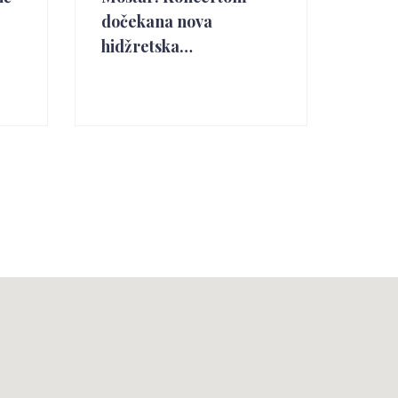
dočekana nova
hidžretska…