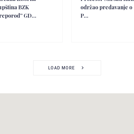
upština BZK
održao predavanje o
reporod” GD…
P…
LOAD MORE