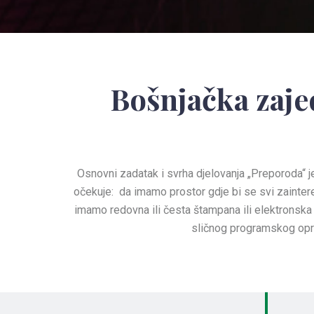
Bošnjačka zaje
Osnovni zadatak i svrha djelovanja „Preporoda“ je
očekuje: da imamo prostor gdje bi se svi zaintere
imamo redovna ili česta štampana ili elektronska 
sličnog programskog opre