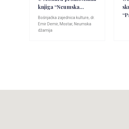
knjiga “Neumska…
sk
“P
Bošnjačka zajednica kulture
,
dr.
Emir Demir
,
Mostar
,
Neumska
džamija